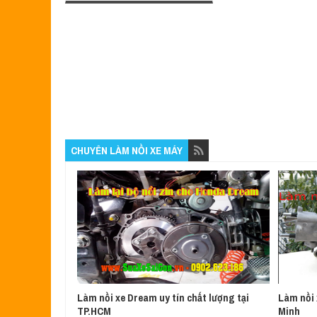
CHUYÊN LÀM NỒI XE MÁY
Làm nồi xe Dream uy tín chất lượng tại
Làm nồi 
TP.HCM
Minh