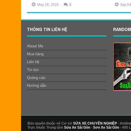
May
28,
2020
-
0
Sep
04
THÔNG TIN LIÊN HỆ
RANDOM
About Me
Mua hàng
Liên hệ
Tin tức
Quảng cáo
Hướng dẫn
Làm nồi xe tay ga Luvias uy tín, chạy bốc
Làm nồi 
mạnh ít hao xăng
mạnh ít 
Dec
22,
2015
-
0
Dec
21
Bản quyền thuộc về Cơ sở
SỬA XE CHUYÊN NGHIỆP
- Hotlin
Trực thuộc Trung tâm
Sửa Xe Sài Gòn
-
Sơn Xe Sài Gòn
- 495 