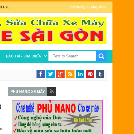
ỬA XE
Saturday 8, Aug 2026
BẢO TRÌ - SỬA CHỮA
PHỦ NANO XE MÁY
g
ạn