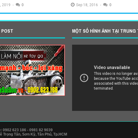
,
2019
-
0
Sep
18,
2016
-
0
 POST
MỘT SỐ HÌNH ẢNH TẠI TRUNG
xe Honda Click uy tín, chạy bốc
Chuyên làm nồi xe tay ga chạy bốc
hao xăng
hao xăng
,
2015
-
0
Dec
20,
2015
-
0
e: 0902 623 186 - 0981 82 9039
Lê Trọng Tấn, Sơn Kỳ, Tân Phú, Tp.HCM