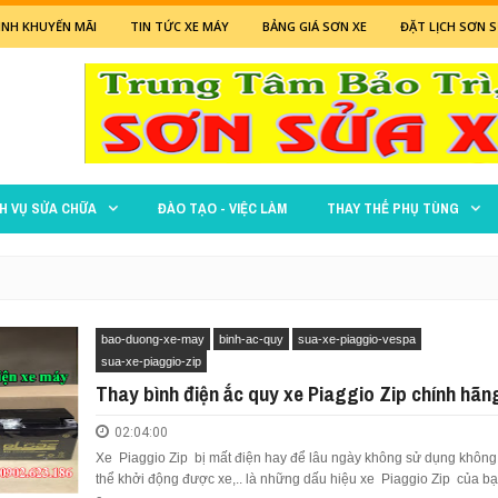
NH KHUYẾN MÃI
TIN TỨC XE MÁY
BẢNG GIÁ SƠN XE
ĐẶT LỊCH SƠN S
CH VỤ SỬA CHỮA
ĐÀO TẠO - VIỆC LÀM
THAY THẾ PHỤ TÙNG
bao-duong-xe-may
binh-ac-quy
sua-xe-piaggio-vespa
sua-xe-piaggio-zip
Thay bình điện ắc quy xe Piaggio Zip chính hãn
02:04:00
Xe Piaggio Zip bị mất điện hay để lâu ngày không sử dụng không
thể khởi động được xe,.. là những dấu hiệu xe Piaggio Zip của b