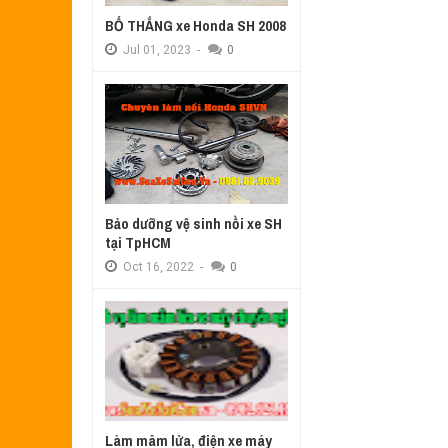
BỐ THẮNG xe Honda SH 2008
Jul
01,
2023
-
0
Bảo dưỡng vệ sinh nồi xe SH
tại TpHCM
Oct
16,
2022
-
0
Làm mâm lửa, điện xe máy