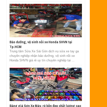
Bảo dưỡng, vệ sinh nồi xe Honda SHVN tại
Tp.HCM
Trung tâm Sửa Xe Sài Gòn dịch vụ sửa xe tay ga
chuyên nghiệp nhận bảo dưỡng, vệ sinh nồi xe
Honda SHVN giá rẻ uy tín chuyên nghiệp tại ...
Bảng giá Sơn Xe Máy, rẻ bền đẹp chất lượng cao