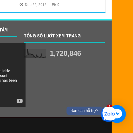
Dec
22,
2015
-
0
 TÂM
TỔNG SỐ LƯỢT XEM TRANG
1,720,846
 mạnh ít
1
Bạn cần hỗ trợ?