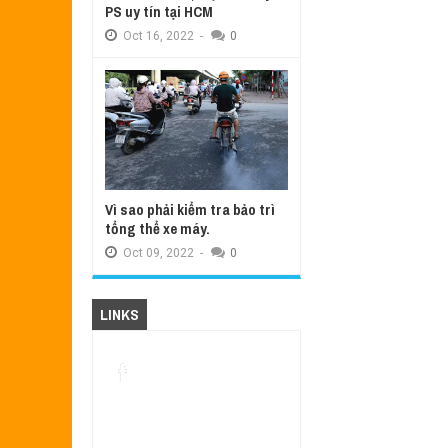
PS uy tín tại HCM
Oct
16,
2022
-
0
Vì sao phải kiểm tra bảo trì
tổng thể xe máy.
Oct
09,
2022
-
0
LINKS