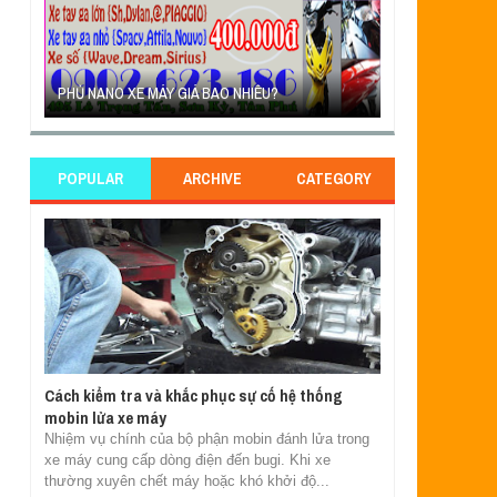
PHỦ NANO XE MÁY GIÁ BAO NHIÊU?
PHỦ NANO XE M
POPULAR
ARCHIVE
CATEGORY
Cách kiểm tra và khắc phục sự cố hệ thống
mobin lửa xe máy
Nhiệm vụ chính của bộ phận mobin đánh lửa trong
xe máy cung cấp dòng điện đến bugi. Khi xe
thường xuyên chết máy hoặc khó khởi độ...