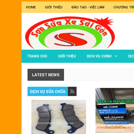
HOME
GIỚI THIỆU
ĐÀO TẠO - VIỆC LÀM
CHƯƠNG TRÌ
TRANG CHỦ
GIỚI THIỆU
DỊCH VỤ CHÍNH
DỊ
LATEST NEWS
DỊCH VỤ SỬA CHỮA