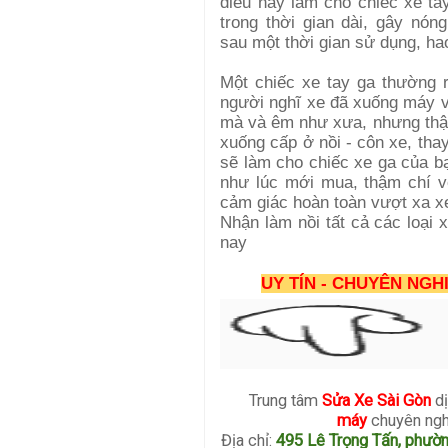
điều này làm cho chiếc xe ta
trong thời gian dài, gây nón
sau một thời gian sử dụng, hao
Một chiếc xe tay ga thường 
người nghĩ xe đã xuống máy 
mà và êm như xưa, nhưng thật 
xuống cấp ở nồi - côn xe, thay
sẽ làm cho chiếc xe ga của 
như lúc mới mua, thậm chí vớ
cảm giác hoàn toàn vượt xa x
Nhận làm nồi tất cả các loại x
nay
UY TÍN - CHUYÊN NGHI
Trung tâm
Sửa Xe Sài Gòn
d
máy
chuyên ngh
Địa chỉ:
495 Lê Trọng Tấn, phườn