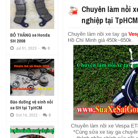
Chuyên làm nồi x
nghiệp tại TpHCM
Chuyên làm nồi xe tay ga
Ves
BỐ THẮNG xe Honda
Hồ Chí Minh giá 450k~650k
SH 2008
Jul
01,
2023
-
0
Bảo dưỡng vệ sinh nồi
xe SH tại TpHCM
Oct
16,
2022
-
0
Chuyên làm nồi xe Vespa ET
*Cùng sửa xe tay ga chuyên