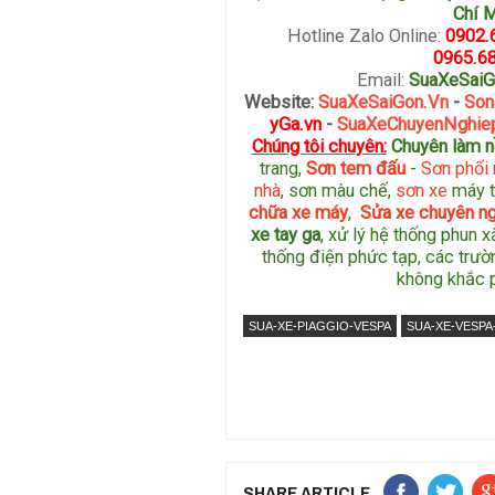
Chí 
Hotline Zalo Online
:
0902.
0965.6
Email:
SuaXeSai
Website:
SuaXeSaiGon.Vn
-
Son
yGa.vn
-
SuaXeChuyenNghie
Chúng tôi chuyên:
C
huyên làm n
trang,
S
ơn tem đấu
-
Sơn phối
nhà
, sơn màu chế,
sơn xe
máy t
chữa xe máy
,
Sửa xe chuyên n
xe tay ga
, xử lý hệ thống phun x
thống điện phức tạp, các trư
không khắc 
SUA-XE-PIAGGIO-VESPA
SUA-XE-VESPA
SHARE ARTICLE