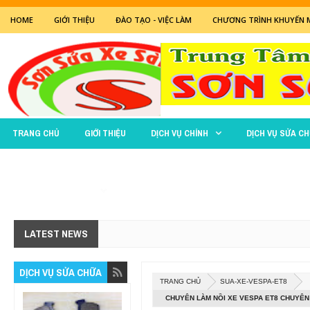
HOME
GIỚI THIỆU
ĐÀO TẠO - VIỆC LÀM
CHƯƠNG TRÌNH KHUYẾN 
TRANG CHỦ
GIỚI THIỆU
DỊCH VỤ CHÍNH
DỊCH VỤ SỬA C
BẢO TRÌ - SỬA CHỮA
LATEST NEWS
DỊCH VỤ SỬA CHỮA
TRANG CHỦ
SUA-XE-VESPA-ET8
CHUYÊN LÀM NỒI XE VESPA ET8 CHUYÊN