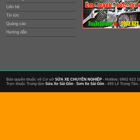
Liên hệ
Tin tức
Quảng cáo
Hướng dẫn
Bản quyền thuộc về Cơ sở
SỬA XE CHUYÊN NGHIỆP
- Hotline: 0902 623 1
Trực thuộc Trung tâm
Sửa Xe Sài Gòn
-
Sơn Xe Sài Gòn
- 495 Lê Trọng Tấn,