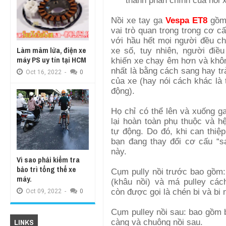
thành phần chính của nồi 
Nồi xe tay ga
Vespa ET8
gồm 
vai trò quan trọng trong cơ 
với hầu hết mọi người đều ch
Làm mâm lửa, điện xe
xe số, tuy nhiên, người điề
máy PS uy tín tại HCM
khiến xe chạy êm hơn và khô
nhất là bằng cách sang hay t
Oct
16,
2022
-
0
của xe (hay nói cách khác là 
động).
Họ chỉ có thể lên và xuống ga
lại hoàn toàn phụ thuộc và h
tự động. Do đó, khi can thiệp
bạn đang thay đổi cơ cấu “s
này.
Vì sao phải kiểm tra
bảo trì tổng thể xe
Cụm pully nồi trước bao gồm: 
máy.
(khâu nồi) và má pulley các
còn được gọi là chén bi và bi n
Oct
09,
2022
-
0
Cụm pulley nồi sau: bao gồm b
LINKS
càng và chuông nồi sau.