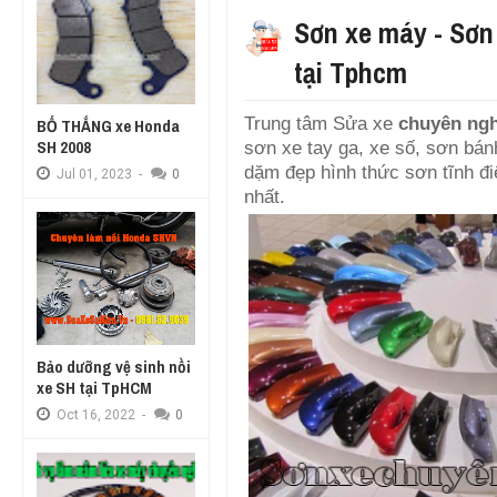
Sơn xe máy - Sơn
tại Tphcm
Trung tâm Sửa xe
chuyên ngh
BỐ THẮNG xe Honda
SH 2008
sơn xe tay ga, xe số, sơn bá
dặm đẹp hình thức sơn tĩnh đi
Jul
01,
2023
-
0
nhất.
Bảo dưỡng vệ sinh nồi
xe SH tại TpHCM
Oct
16,
2022
-
0