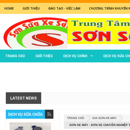
HOME
GIỚI THIỆU
ĐÀO TẠO - VIỆC LÀM
CHƯƠNG TRÌNH KHUYẾN 
TRANG CHỦ
GIỚI THIỆU
DỊCH VỤ CHÍNH
DỊCH VỤ SỬA C
BẢO TRÌ - SỬA CHỮA
LATEST NEWS
DỊCH VỤ SỬA CHỮA
TRANG CHỦ
GIA-SON-XE-MAY
SƠN XE MÁY - SƠN XE CHUYÊN NGHIỆP 