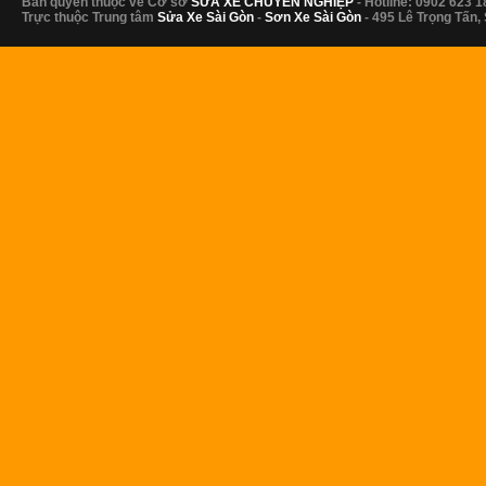
Bản quyền thuộc về Cơ sở
SỬA XE CHUYÊN NGHIỆP
- Hotline: 0902 623 1
Trực thuộc Trung tâm
Sửa Xe Sài Gòn
-
Sơn Xe Sài Gòn
- 495 Lê Trọng Tấn,