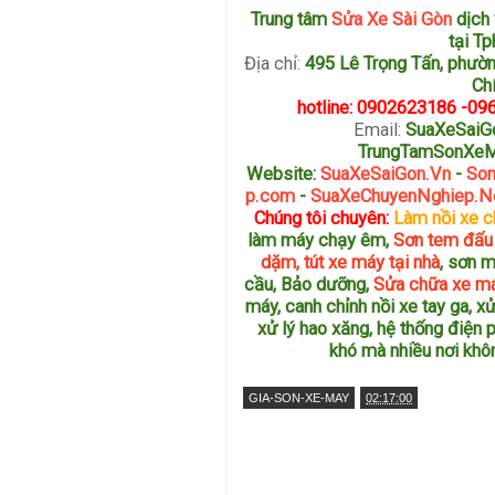
Trung tâm
Sửa Xe Sài Gòn
dịch
tại T
Địa chỉ:
495 Lê Trọng Tấn, phườn
Ch
hotline: 0902623186 -0
Email:
SuaXeSaiG
TrungTamSonXe
Website:
SuaXeSaiGon.Vn
-
Son
p.com
-
SuaXeChuyenNghiep.N
Chúng tôi chuyên:
Làm nồi xe c
làm máy chạy êm,
Sơn tem đấu
dặm, tút xe máy tại nhà
, sơn 
cầu, Bảo dưỡng,
Sửa chữa xe m
máy, canh chỉnh nồi xe tay ga, xử
xử lý hao xăng, hệ thống điện
khó mà nhiều nơi kh
GIA-SON-XE-MAY
02:17:00