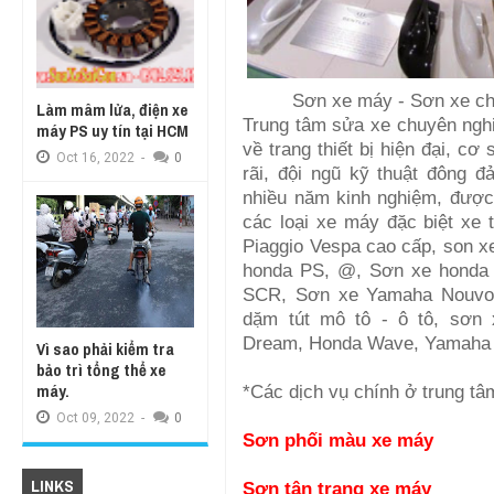
Sơn xe máy - Sơn xe ch
Làm mâm lửa, điện xe
Trung tâm sửa xe chuyên ngh
máy PS uy tín tại HCM
về trang thiết bị hiện đại, cơ
Oct
16,
2022
-
0
rãi, đội ngũ kỹ thuật đông đả
nhiều năm kinh nghiệm, được
các loại xe máy đặc biệt xe
Piaggio Vespa cao cấp, son x
honda PS, @, Sơn xe honda
SCR, Sơn xe Yamaha Nouvo, 
dặm tút mô tô - ô tô, sơn
Dream, Honda Wave, Yamaha Ta
Vì sao phải kiểm tra
bảo trì tổng thể xe
máy.
*Các dịch vụ chính ở trung t
Oct
09,
2022
-
0
Sơn phối màu xe máy
LINKS
Sơn tân trang xe máy