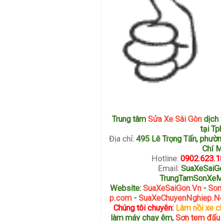
Trung tâm
Sửa Xe Sài Gòn
dịch
tại T
Địa chỉ:
495 Lê Trọng Tấn, phườn
Chí 
Hotline:
0902.623.1
Email:
SuaXeSaiG
TrungTamSonXe
Website:
SuaXeSaiGon.Vn
-
Son
p.com
-
SuaXeChuyenNghiep.N
Chúng tôi chuyên:
Làm nồi xe c
làm máy chạy êm,
Sơn tem đấu