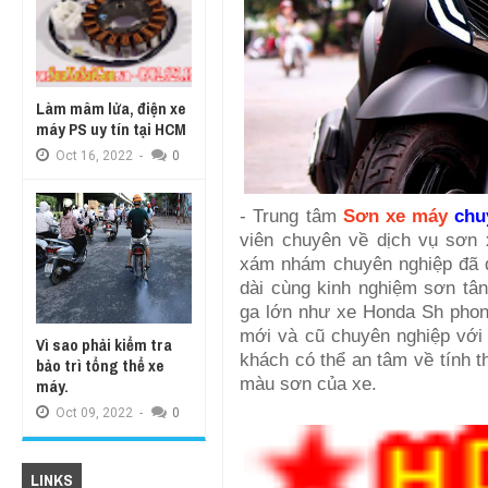
Làm mâm lửa, điện xe
máy PS uy tín tại HCM
Oct
16,
2022
-
0
- Trung tâm
Sơn xe máy
chu
viên chuyên về dịch vụ sơ
xám nhám
chuyên nghiệp đã đ
dài cùng kinh nghiệm sơn tân 
ga lớn như xe Honda Sh phong
mới và cũ chuyên nghiệp với 
Vì sao phải kiểm tra
khách có thể an tâm về tính 
bảo trì tổng thể xe
màu sơn của xe.
máy.
Oct
09,
2022
-
0
LINKS