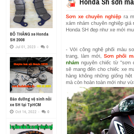
Honda Sh sơn m
Sơn xe chuyên nghiệp
ra m
xám nhám chuyên nghiệp giá r
Honda SH đẹp như xe mới mu
BỐ THẮNG xe Honda
SH 2008
Jul
01,
2023
-
0
- Với công nghệ phối màu sơ
trang, làm mới,
Sơn phối m
nhám
nguyên chiếc từ "sơn 
sẽ mang đến cho chiếc xe m
hàng không những giống hệt
mà còn hoàn toàn mới như vừ
Bảo dưỡng vệ sinh nồi
xe SH tại TpHCM
Oct
16,
2022
-
0