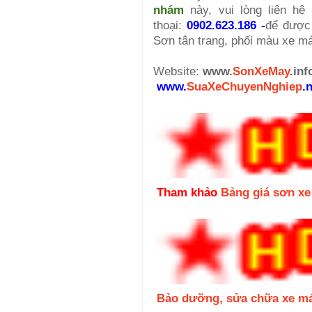
nhám
này, vui lòng liên hệ 
thoại:
0902.623.186 -
để được 
Sơn tân trang, phối màu xe 
Website:
www.
SonXeMay
.inf
www.
SuaXeChuyenNghiep
.
Tham khảo
Bảng giá sơn x
Bảo dưỡng, sửa chữa xe m