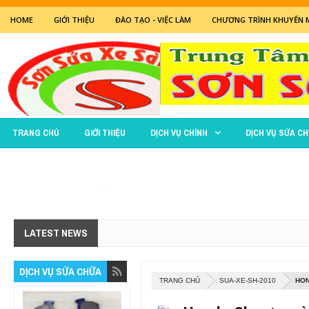
HOME
GIỚI THIỆU
ĐÀO TẠO - VIỆC LÀM
CHƯƠNG TRÌNH KHUYẾN 
TRANG CHỦ
GIỚI THIỆU
DỊCH VỤ CHÍNH
DỊCH VỤ SỬA C
BẢO TRÌ - SỬA CHỮA
LATEST NEWS
DỊCH VỤ SỬA CHỮA
TRANG CHỦ
SUA-XE-SH-2010
HON