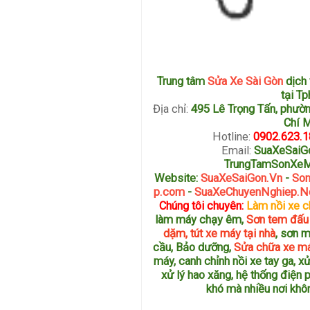
Trung tâm
Sửa Xe Sài Gòn
dịch
tại T
Địa chỉ:
495 Lê Trọng Tấn, phườn
Chí 
Hotline:
0902.623.1
Email:
SuaXeSaiG
TrungTamSonXe
Website:
SuaXeSaiGon.Vn
-
Son
p.com
-
SuaXeChuyenNghiep.N
Chúng tôi chuyên:
Làm nồi xe c
làm máy chạy êm,
Sơn tem đấu
dặm, tút xe máy tại nhà
, sơn 
cầu, Bảo dưỡng,
Sửa chữa xe m
máy, canh chỉnh nồi xe tay ga, xử
xử lý hao xăng, hệ thống điện
khó mà nhiều nơi kh