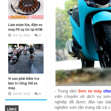
Làm mâm lửa, điện xe
máy PS uy tín tại HCM
Oct
16,
2022
-
0
Vì sao phải kiểm tra
bảo trì tổng thể xe
máy.
- Trung tâm
Sơn xe máy
chu
Oct
09,
2022
-
0
viên chuyên về dịch vụ sơ
nghiệp đã được đào tạo bài
nghiệm sơn tân trang tất cả c
LINKS