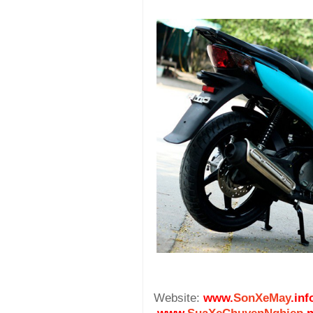
Website:
www.
SonXeMay
.inf