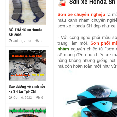
Sơn xe Honda Sh
Sơn xe chuyên nghiệp
ra mắ
màu xanh nhám chuyên nghiệp
sơn xe Honda SH đẹp như xe
BỐ THẮNG xe Honda
SH 2008
- Với công nghệ phối màu sơ
ĐÁNH BÓNG XE MÁY TẬN NHÀ TẠI
Jul
01,
2023
-
0
trang, làm mới,
Sơn phối m
TPHCM
nhám
nguyên chiếc từ "sơn 
sẽ mang đến cho chiếc xe m
hàng không những giống hệt
mà còn hoàn toàn mới như vừ
Bảo dưỡng vệ sinh nồi
xe SH tại TpHCM
Oct
16,
2022
-
0