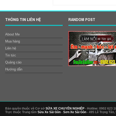
THÔNG TIN LIÊN HỆ
RANDOM POST
About Me
Mua hàng
Liên hệ
Tin tức
Quảng cáo
Hướng dẫn
Bản quyền thuộc về Cơ sở
SỬA XE CHUYÊN NGHIỆP
- Hotline: 0902 623 1
Trực thuộc Trung tâm
Sửa Xe Sài Gòn
-
Sơn Xe Sài Gòn
- 495 Lê Trọng Tấn,