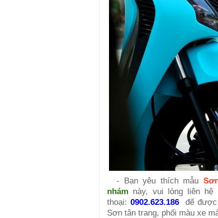
- Bạn yêu thích mẫu
Sơ
nhám
này, vui lòng liên hệ 
thoại:
0902.623.186
để được 
Sơn tân trang, phối màu xe 