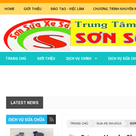
HOME
GIỚI THIỆU
ĐÀO TẠO - VIỆC LÀM
CHƯƠNG TRÌNH KHUYẾN 
TRANG CHỦ
GIỚI THIỆU
DỊCH VỤ CHÍNH
DỊCH VỤ SỬA C
BẢO TRÌ - SỬA CHỮA
LATEST NEWS
DỊCH VỤ SỬA CHỮA
TRANG CHỦ
SUA-XE-SH-2010
SƠN